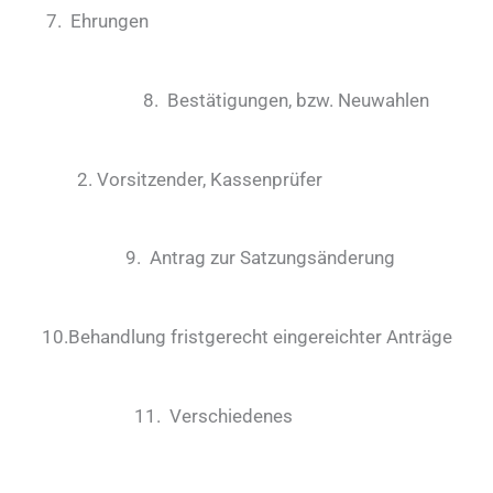
7. Ehrungen
8
. Bestätigungen, bz
w. Neuwahlen
2
. Vorsitzender, Kassenprüfer
9. Antrag zur Satzung
s
änderun
g
10.
Behandlung fristgerecht eingereichter Anträge
1
1
.
Verschiedenes