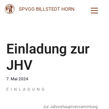
Zum
SPVGG BILLSTEDT HORN
Inhalt
springen
Einladung zur
JHV
7. Mai 2024
E I
N L A D U N G
zur Jahreshauptversammlung